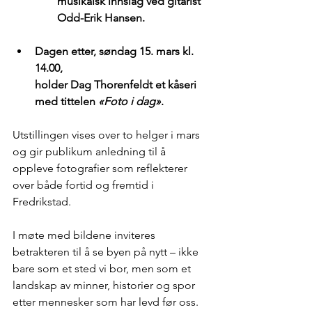
musikalsk innslag ved gitarist 
Odd-Erik Hansen. 
Dagen etter, søndag 15. mars kl. 
14.00, 
holder Dag Thorenfeldt et kåseri 
med tittelen 
«Foto i dag»
. 
Utstillingen vises over to helger i mars 
og gir publikum anledning til å 
oppleve fotografier som reflekterer 
over både fortid og fremtid i 
Fredrikstad. 
I møte med bildene inviteres 
betrakteren til å se byen på nytt – ikke 
bare som et sted vi bor, men som et 
landskap av minner, historier og spor 
etter mennesker som har levd før oss.