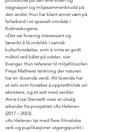
produktive på den ene siden og 
stagnasjon og miljøsammenbrudd på 
den andre. Hun har blant annet vært på 
feltarbeid i et spesielt område i 
Kvikneskogene.
«Det var forøvrig interessant og 
lærerikt å få innblikk i samisk 
kulturforståelse, som å innta et godt 
måltid ved bålet på vidda», sier 
Evanger. Hun refererer til miljøfilosofen 
Freya Mathews tenkning der naturen 
har en iboende verdi. Alt levende har 
et selv som forsøker å opprettholde sin 
eksistens, og et sett med verdier.
Anne-Lise Stenseth viser et utvalg 
arbeider fra prosjektet «Av Helene» 
(2017 – 2023).
«Av Helene» tar med flere filmatiske 
verk og puplikasjoner utgangspunkt i 