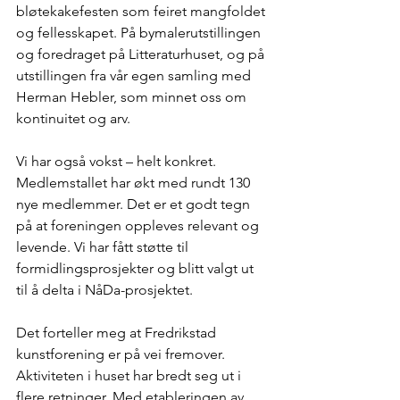
bløtekakefesten som feiret mangfoldet 
og fellesskapet. På bymalerutstillingen 
og foredraget på Litteraturhuset, og på 
utstillingen fra vår egen samling med 
Herman Hebler, som minnet oss om 
kontinuitet og arv.
Vi har også vokst – helt konkret. 
Medlemstallet har økt med rundt 130 
nye medlemmer. Det er et godt tegn 
på at foreningen oppleves relevant og 
levende. Vi har fått støtte til 
formidlingsprosjekter og blitt valgt ut 
til å delta i NåDa-prosjektet. 
Det forteller meg at Fredrikstad 
kunstforening er på vei fremover. 
Aktiviteten i huset har bredt seg ut i 
flere retninger. Med etableringen av 