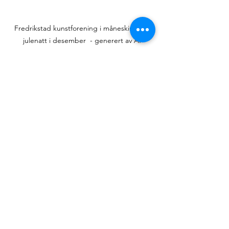
Fredrikstad kunstforening i måneskinn en 
julenatt i desember  - generert av AI
Takk for tilliten, engasjementet og 
nærværet dere bringer inn i Fredrikstad 
kunstforening. Jeg ser frem til et nytt år 
fylt av kunst, fellesskap og 
nysgjerrighet.
Jeg ønsker dere alle en fredelig og 
inspirerende jul, og et nytt år fylt av 
skaperglede.
Med varme julehilsener
Eva Malmstrøm, 
Leder, Fredrikstad kunstforening