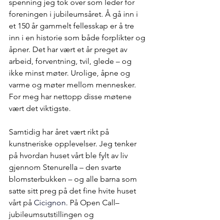
spenning jeg tok over som leder for 
foreningen i jubileumsåret. Å gå inn i 
et 150 år gammelt fellesskap er å tre 
inn i en historie som både forplikter og 
åpner. Det har vært et år preget av 
arbeid, forventning, tvil, glede – og 
ikke minst møter. Urolige, åpne og 
varme og møter mellom mennesker. 
For meg har nettopp disse møtene 
vært det viktigste.
Samtidig har året vært rikt på 
kunstneriske opplevelser. Jeg tenker 
på hvordan huset vårt ble fylt av liv 
gjennom Stenurella – den svarte 
blomsterbukken – og alle barna som 
satte sitt preg på det fine hvite huset 
vårt på 
Cicignon
. På Open Call–
jubileumsutstillingen og 