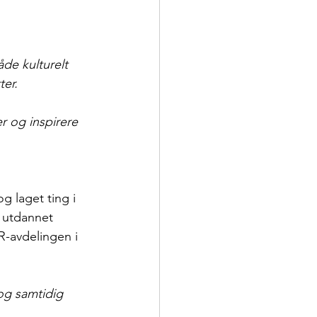
åde kulturelt 
ter.
r og inspirere 
g laget ting i 
r utdannet 
R-avdelingen i 
 og samtidig 