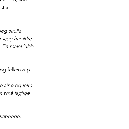
kstad 
Jeg skulle 
 «jeg har ikke 
». En maleklubb 
og fellesskap.
e sine og leke 
m små faglige 
skapende. 