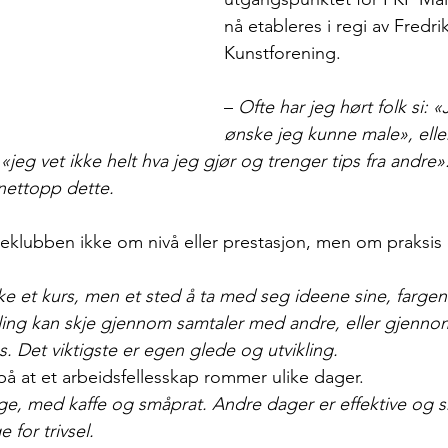
nå etableres i regi av Fredri
Kunstforening.
– 
Ofte har jeg hørt folk si: «
ønske jeg kunne male», eller
«jeg vet ikke helt hva jeg gjør og trenger tips fra andre
nettopp dette.
eklubben ikke om nivå eller prestasjon, men om praksis 
ke et kurs, men et sted å ta med seg ideene sine, fargen
vikling kan skje gjennom samtaler med andre, eller gjenno
gs. Det viktigste er egen glede og utvikling.
på at et arbeidsfellesskap rommer ulike dager.
ge, med kaffe og småprat. Andre dager er effektive og 
 for trivsel.