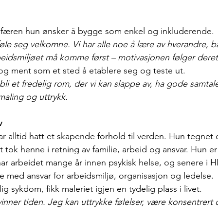
sfæren hun ønsker å bygge som enkel og inkluderende.
l føle seg velkomne. Vi har alle noe å lære av hverandre, b
idsmiljøet må komme først – motivasjonen følger deret
og ment som et sted å etablere seg og teste ut.
li et fredelig rom, der vi kan slappe av, ha gode samtale
aling og uttrykk.
v
har alltid hatt et skapende forhold til verden. Hun tegnet o
 tok henne i retning av familie, arbeid og ansvar. Hun e
ar arbeidet mange år innen psykisk helse, og senere i H
med ansvar for arbeidsmiljø, organisasjon og ledelse.
llig sykdom, fikk maleriet igjen en tydelig plass i livet.
vinner tiden. Jeg kan uttrykke følelser, være konsentrert