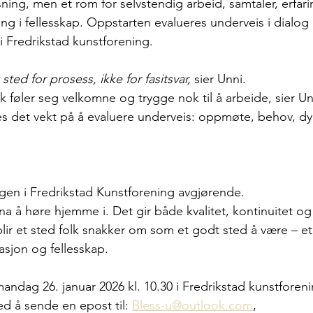
sning, men et rom for selvstendig arbeid, samtaler, erfar
ing i fellesskap. Oppstarten evalueres underveis i dialo
i Fredrikstad kunstforening.
ted for prosess, ikke for fasitsvar,
 sier Unni.
olk føler seg velkomne og trygge nok til å arbeide, sier Unn
es det vekt på å evaluere underveis: oppmøte, behov, d
ngen i Fredrikstad Kunstforening avgjørende.
na å høre hjemme i. Det gir både kvalitet, kontinuitet og
ir et sted folk snakker om som et godt sted å være – et
sjon og fellesskap.
ndag 26. januar 2026 kl. 10.30 i Fredrikstad kunstforeni
d å sende en epost til: 
Bless-u@outlook.com
, 