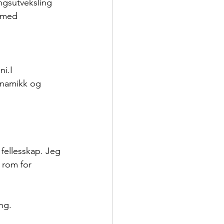
ingsutveksling 
g med 
i.I 
ynamikk og 
 fellesskap. Jeg 
 rom for 
ng. 