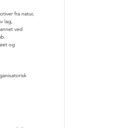
tiver fra natur, 
v lag, 
t annet ved 
mb.
jøet og 
.
anisatorisk 