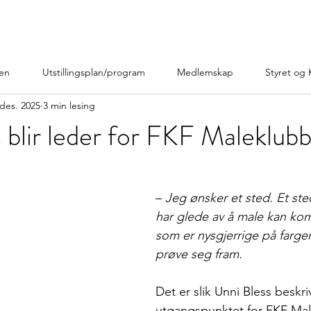
ien
Utstillingsplan/program
Medlemskap
Styret og 
 des. 2025
3 min lesing
 blir leder for FKF Maleklub
– 
Jeg ønsker et sted. Et st
har glede av å male kan ko
som er nysgjerrige på farger
prøve seg fram.
Det er slik Unni Bless beskri
utgangspunktet for FKF Ma