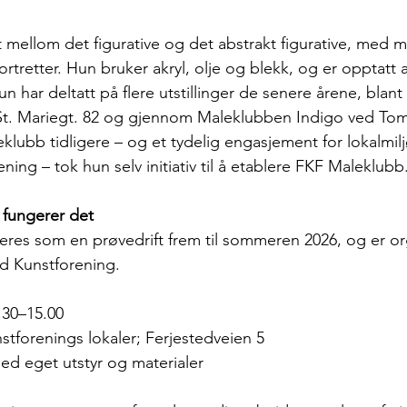
lt mellom det figurative og det abstrakt figurative, med mo
tretter. Hun bruker akryl, olje og blekk, og er opptatt a
Hun har deltatt på flere utstillinger de senere årene, blan
r St. Mariegt. 82 og gjennom Maleklubben Indigo ved To
klubb tidligere – og et tydelig engasjement for lokalmil
ning – tok hun selv initiativ til å etablere FKF Maleklubb
 fungerer det
res som en prøvedrift frem til sommeren 2026, og er org
ad Kunstforening.
.30–15.00
nstforenings lokaler; Ferjestedveien 5
ed eget utstyr og materialer