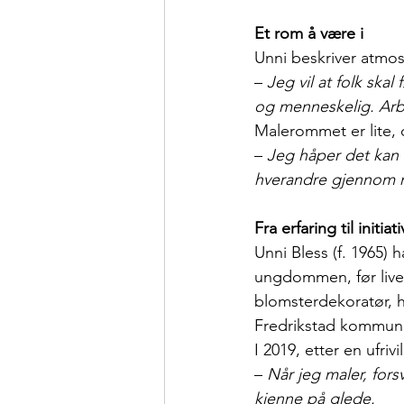
Et rom å være i
Unni beskriver atmo
– 
Jeg vil at folk ska
og menneskelig. Arbe
Malerommet er lite, 
– 
Jeg håper det kan b
hverandre gjennom m
Fra erfaring til initiati
Unni Bless (f. 1965) 
ungdommen, før livet
blomsterdekoratør, h
Fredrikstad kommune 
I 2019, etter en ufrivi
– 
Når jeg maler, fors
kjenne på glede.