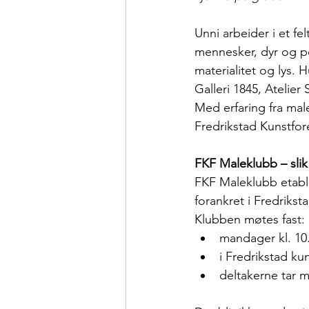
Unni arbeider i et fe
mennesker, dyr og por
materialitet og lys. 
Galleri 1845, Atelie
Med erfaring fra male
Fredrikstad Kunstfore
FKF Maleklubb – slik
FKF Maleklubb etable
forankret i Fredrikst
Klubben møtes fast:
mandager kl. 10
i Fredrikstad ku
deltakerne tar m