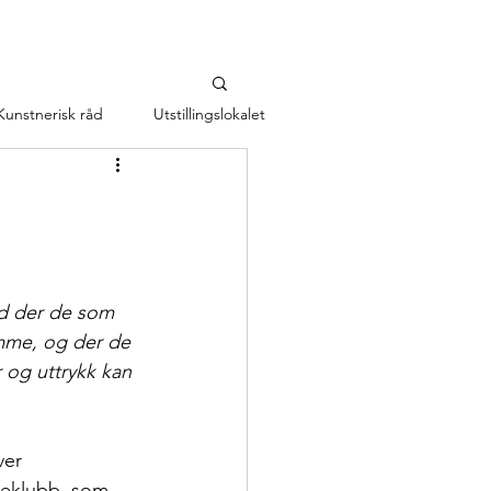
Kunstnerisk råd
Utstillingslokalet
b
ed der de som 
mme, og der de 
 og uttrykk kan 
ver 
leklubb, som 