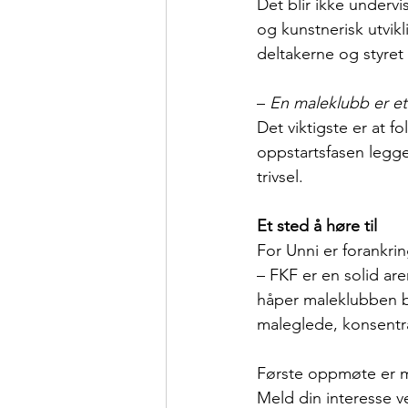
Det blir ikke undervi
og kunstnerisk utvikl
deltakerne og styret 
– 
En maleklubb er et s
Det viktigste er at f
oppstartsfasen legg
trivsel.
Et sted å høre til
For Unni er forankri
– FKF er en solid are
håper maleklubben bl
maleglede, konsentra
Første oppmøte er ma
Meld din interesse ve